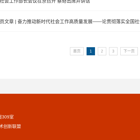
社会工作部长会议在京召开 蔡奇出席并讲话
员文章 | 奋力推动新时代社会工作高质量发展——论贯彻落实全国
首页
1
2
3
下一页
309室
估技术创新联盟