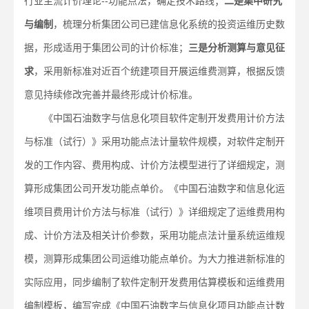
行业主流计价理论--功能点法，确定技术路线；
二是集中研究
与编制
，梳理分析集团公司已建信息化系统的投资运维历史数
据，形成适用于集团公司的计价标准；
三是分析测算与意见征
求
，采用新标准对近百个统建项目开展运维费测算，根据反馈
意见持续修改完善并最终形成计价标准。
《中国石油数字与信息化项目软件定制开发费用计价方法
与标准（试行）》采用功能点法计量软件规模，对软件定制开
发的工作内容、费用构成、计价方法模型进行了详细规定，测
算形成集团公司开发功能点单价。《中国石油数字和信息化运
维项目费用计价方法与标准（试行）》详细规定了运维费用构
成、计价方法及相关计价参数，采用功能点法计量系统运维规
模，测算形成集团公司运维功能点单价。为大力推进新标准的
实际应用，同步编制了软件定制开发费用估算模板和运维费用
编制模板，编写完成《中国石油数字与信息化项目功能点计数