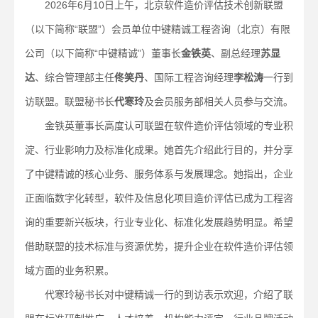
2026年6月10日上午，北京软件造价评估技术创新联盟
（以下简称“联盟”）会员单位中键精诚工程咨询（北京）有限
公司（以下简称“中键精诚”）董事长
金铁英
、副总经理
苏显
达
、综合管理部主任
佟笑丹
、国际工程咨询经理
李松涛
一行到
访联盟。联盟秘书长
代寒玲
及会员服务部相关人员参与交流。
金铁英董事长高度认可联盟在软件造价评估领域的专业积
淀、行业影响力及标准化成果。她首先介绍此行目的，并分享
了中键精诚的核心业务、服务体系与发展理念。她指出，企业
正面临数字化转型，软件及信息化项目造价评估已成为工程咨
询的重要新兴板块，行业专业化、标准化发展趋势明显。希望
借助联盟的技术标准与资源优势，提升企业在软件造价评估领
域方面的业务积累。
代寒玲秘书长对中键精诚一行的到访表示欢迎，介绍了联