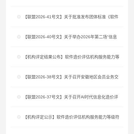
服务能力等级符合性评定办法（试行）V2.0》的通知
【联盟2026-41号文】关于批准发布团体标准《软件
造价评估机构服务能力要求（修订版）》的公告
【联盟2026-40号文】关于举办2026年第二场“信息
化造价思享会”线上公益沙龙的通知
【机构评定结果公布】软件造价评估机构服务能力等
级符合性评定结果公布 2026年度第2批（总第30
【联盟2026-38号文】关于召开安徽地区会员业务交
批）
流座谈会的会议通知
【联盟2026-37号文】关于召开AI时代信息化造价评
估创新研讨会暨软件造价评估标准宣贯会的通知
【机构评定公示】软件造价评估机构服务能力等级符