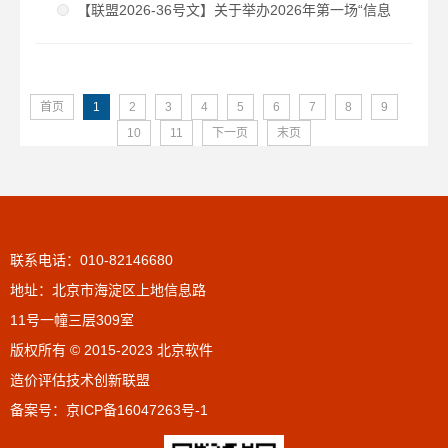
合性评定结果公示2026年度第2批（总第30批）
【联盟2026-36号文】关于举办2026年第一场“信息
化造价思享会”线上沙龙的通知
首页
1
2
3
4
5
6
7
8
9
10
11
下一页
末页
联系电话：010-82146680
地址：北京市海淀区上地信息路
11号一幢三层309室
版权所有 © 2015-2023 北京软件
造价评估技术创新联盟
备案号：
京ICP备16047263号-1