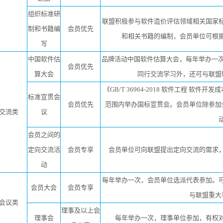
组织标准研
联盟积极参与软件造价评估领域相关国家
制和书籍编
会员优先
和相关书籍的编制，会员单位可根
写
中国软件估
品牌活动中国软件估算大会，每年举办一次
会员优先
算大会
同行交流学习外，还可与联盟
《GB/T 36964-2018 软件工程 软件
标准宣贯会
会员优先
范围内举办国标宣贯会。会员单位除参加
交流类
议
会员之间的
定向交流活
会员专享
会员单位可向联盟提出定向交流的需求
动
每年举办一次，会员单位选派代表参加。
会员大会
会员专享
与联盟重大
会议类
理事及以上会
理事会
每年举办一次，理事单位参加，有权