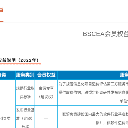
益
BSCEA会员权
权益说明（2022年）
分类
服务类别
会员权益
服
为了规范信息化项目造价评估第三方服务
规范行业取
会员专享
提供取费依据，联盟定期调研并发布信息
费标准
（建议权）
单位
发布行业基
联盟负责建设国内最大的软件行业基准
引导类
准（定额）
—
据》，供软件造价
数据