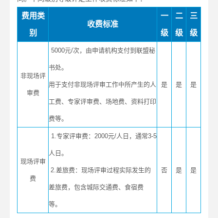
费用类
一
二
三
收费标准
别
级
级
级
5000元/次，由申请机构支付到联盟秘
书处。
非现场评
用于支付非现场评审工作中所产生的人
是
是
是
审费
工费、专家评审费、场地费、资料打印
费等。
1.专家评审费：2000元/人日，通常3-5
人日。
现场评审
2.差旅费：现场评审过程实际发生的
否
是
是
费
差旅费，包含城际交通费、食宿费
等。