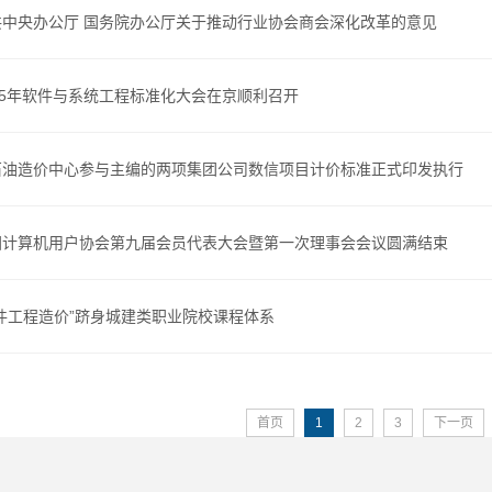
共中央办公厅 国务院办公厅关于推动行业协会商会深化改革的意见
25年软件与系统工程标准化大会在京顺利召开
石油造价中心参与主编的两项集团公司数信项目计价标准正式印发执行
国计算机用户协会第九届会员代表大会暨第一次理事会会议圆满结束
软件工程造价”跻身城建类职业院校课程体系
首页
1
2
3
下一页