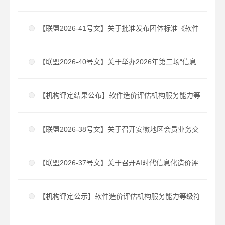
服务能力等级符合性评定办法（试行）V2.0》的通知
【联盟2026-41号文】关于批准发布团体标准《软件
造价评估机构服务能力要求（修订版）》的公告
【联盟2026-40号文】关于举办2026年第二场“信息
化造价思享会”线上公益沙龙的通知
【机构评定结果公布】软件造价评估机构服务能力等
级符合性评定结果公布 2026年度第2批（总第30
【联盟2026-38号文】关于召开安徽地区会员业务交
批）
流座谈会的会议通知
【联盟2026-37号文】关于召开AI时代信息化造价评
估创新研讨会暨软件造价评估标准宣贯会的通知
【机构评定公示】软件造价评估机构服务能力等级符