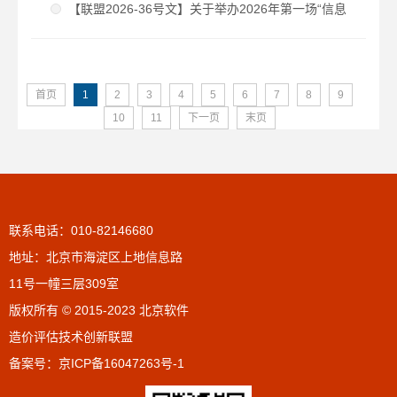
合性评定结果公示2026年度第2批（总第30批）
【联盟2026-36号文】关于举办2026年第一场“信息
化造价思享会”线上沙龙的通知
首页
1
2
3
4
5
6
7
8
9
10
11
下一页
末页
联系电话：010-82146680
地址：北京市海淀区上地信息路
11号一幢三层309室
版权所有 © 2015-2023 北京软件
造价评估技术创新联盟
备案号：
京ICP备16047263号-1